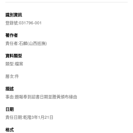
識別資訊
登錄號:031796-001
著作者
責任者:石麟(山西巡撫)
資料類型
類型:檔案
層次:件
描述
事由:題報奉到詔書日期並謄黃頒布緣由
日期
責任日期:乾隆3年1月21日
格式