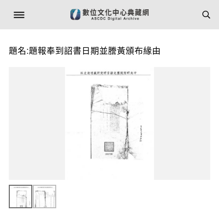
題名:題報奉到詔書日期並謄黃頒布緣由