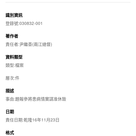
識別資訊
登錄號:030832-001
著作者
責任者:尹繼善(兩江總督)
資料類型
類型:檔案
層次:件
描述
事由:題報參將患病情實請准休致
日期
責任日期:乾隆16年11月23日
格式