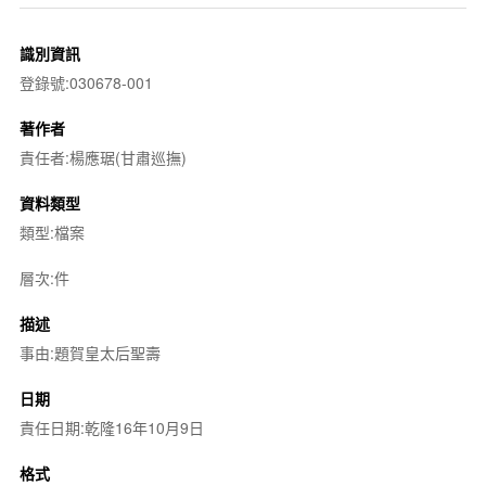
識別資訊
登錄號:030678-001
著作者
責任者:楊應琚(甘肅巡撫)
資料類型
類型:檔案
層次:件
描述
事由:題賀皇太后聖壽
日期
責任日期:乾隆16年10月9日
格式