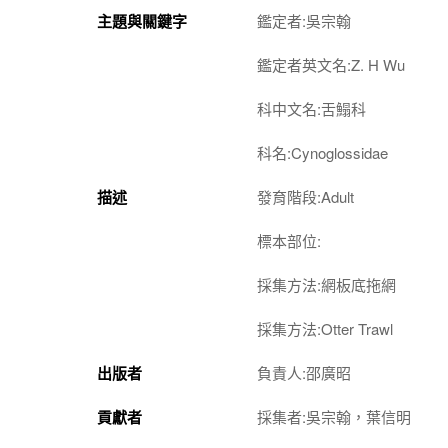
主題與關鍵字
鑑定者:吳宗翰
鑑定者英文名:Z. H Wu
科中文名:舌鰨科
科名:Cynoglossidae
描述
發育階段:Adult
標本部位:
採集方法:網板底拖網
採集方法:Otter Trawl
出版者
負責人:邵廣昭
貢獻者
採集者:吳宗翰，葉信明