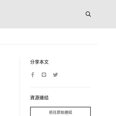
分享本文
資源連結
前往原始連結