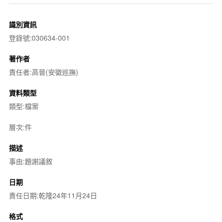
識別資訊
登錄號:030634-001
著作者
責任者:高晉(安徽巡撫)
資料類型
類型:檔案
層次:件
描述
事由:題謝議敘
日期
責任日期:乾隆24年11月24日
格式