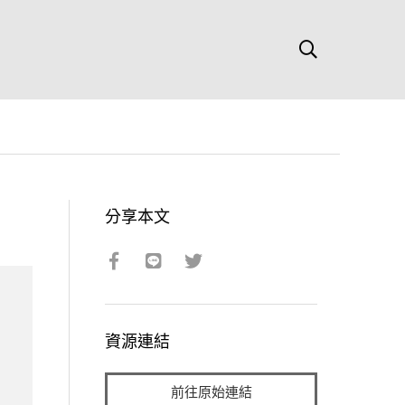
分享本文
資源連結
前往原始連結