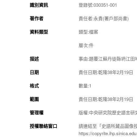
識別資訊
登錄號:030351-001
著作者
責任者:永貴(署戶部尚書)
資料類型
類型:檔案
層次:件
描述
事由:題覆江蘇丹徒縣坍江田
日期
責任日期:乾隆38年2月19日
格式
數量:1
範圍
責任日期:乾隆38年2月19日
管理權
版權:中央研究院歷史語言研
授權聯絡窗口
請連結至「史語所藏品圖像
https://copyrite.ihp.sinica.