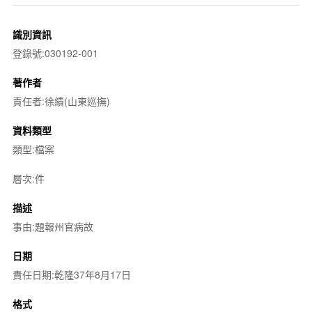
識別資訊
登錄號:030192-001
著作者
責任者:徐績(山東巡撫)
資料類型
類型:檔案
層次:件
描述
事由:題報州官病故
日期
責任日期:乾隆37年8月17日
格式