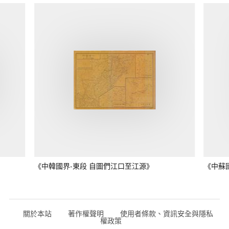
《中韓國界-東段 自圖們江口至江源》
《中蘇
關於本站
著作權聲明
使用者條款、資訊安全與隱私
權政策