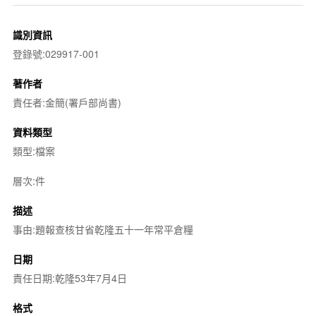
識別資訊
登錄號:029917-001
著作者
責任者:金簡(署戶部尚書)
資料類型
類型:檔案
層次:件
描述
事由:題報查核甘省乾隆五十一年常平倉糧
日期
責任日期:乾隆53年7月4日
格式