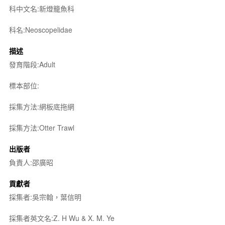
科中文名:新燈籠魚科
科名:Neoscopelidae
描述
發育階段:Adult
標本部位:
採集方法:網板底拖網
採集方法:Otter Trawl
出版者
負責人:邵廣昭
貢獻者
採集者:吳宗翰，葉信明
採集者英文名:Z. H Wu & X. M. Ye