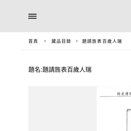
首頁
藏品目錄
題請旌表百歲人瑞
題名:題請旌表百歲人瑞