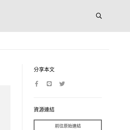
分享本文
資源連結
前往原始連結