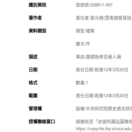
識別資訊
登錄號:028811-001
著作者
責任者:張允隨(雲南總督管巡
資料類型
類型:檔案
層次:件
描述
事由:題請旌表百歲人瑞
日期
責任日期:乾隆12年3月20日
格式
數量:1
範圍
責任日期:乾隆12年3月20日
管理權
版權:中央研究院歷史語言研
授權聯絡窗口
請連結至「史語所藏品圖像
https://copyrite.ihp.sinica.