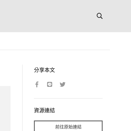
分享本文
資源連結
前往原始連結