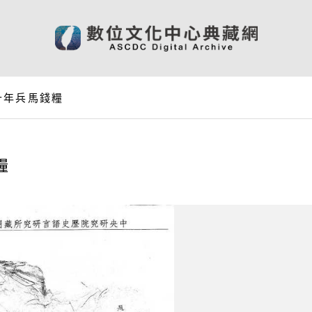
十年兵馬錢糧
糧