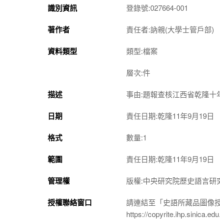
識別資訊
登錄號:027664-001
著作者
責任者:訥親(大學士管戶部)
資料類型
類型:檔案
層次:件
描述
事由:題報查核江西省乾隆十
日期
責任日期:乾隆11年9月19日
格式
數量:1
範圍
責任日期:乾隆11年9月19日
管理權
版權:中央研究院歷史語言研
授權聯絡窗口
請連結至「史語所藏品圖像
https://copyrite.ihp.sinica.