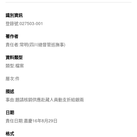
識別資訊
登錄號:027503-001
著作者
責任者:常明(四川總督管巡撫事)
資料類型
類型:檔案
層次:件
描述
事由:題請核銷供應赴藏人員動支折給銀兩
日期
責任日期:嘉慶16年8月29日
格式