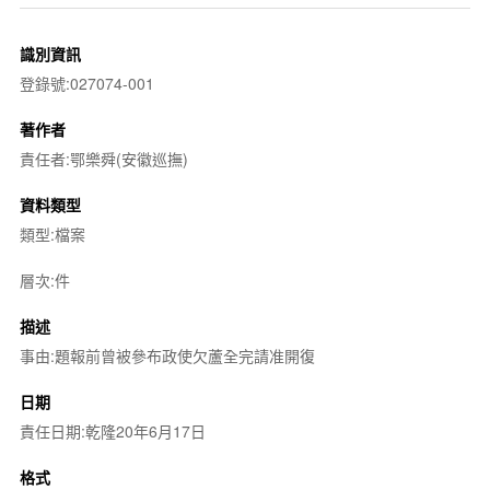
識別資訊
登錄號:027074-001
著作者
責任者:鄂樂舜(安徽巡撫)
資料類型
類型:檔案
層次:件
描述
事由:題報前曾被參布政使欠蘆全完請准開復
日期
責任日期:乾隆20年6月17日
格式