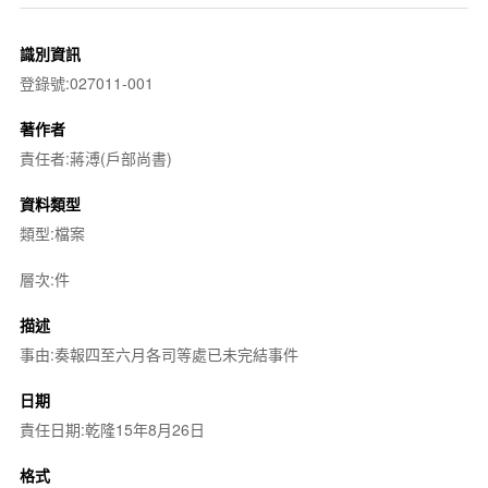
識別資訊
登錄號:027011-001
著作者
責任者:蔣溥(戶部尚書)
資料類型
類型:檔案
層次:件
描述
事由:奏報四至六月各司等處已未完結事件
日期
責任日期:乾隆15年8月26日
格式