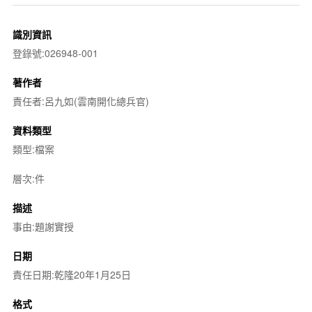
識別資訊
登錄號:026948-001
著作者
責任者:呂九如(雲南開化總兵官)
資料類型
類型:檔案
層次:件
描述
事由:題謝實授
日期
責任日期:乾隆20年1月25日
格式