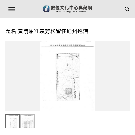
題名:奏請恩准袁芳松留任通州巡漕