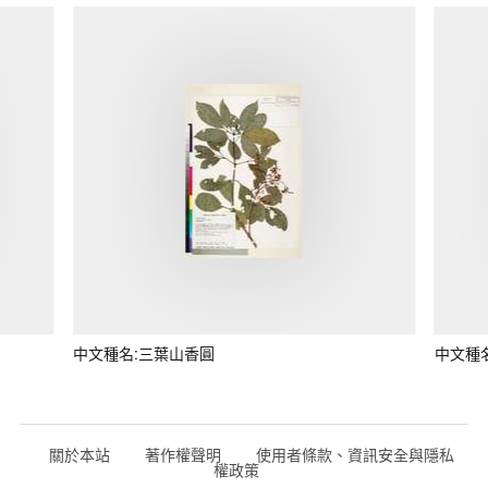
中文種名:三葉山香圓
中文種
關於本站
著作權聲明
使用者條款、資訊安全與隱私
權政策