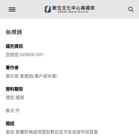
無標題
識別資訊
登錄號:025626-001
著作者
責任者:素爾訥(署戶部尚書)
資料類型
類型:檔案
層次:件
描述
事由:奏覆黔撫請增楚鉛數目並令各省按年採買事