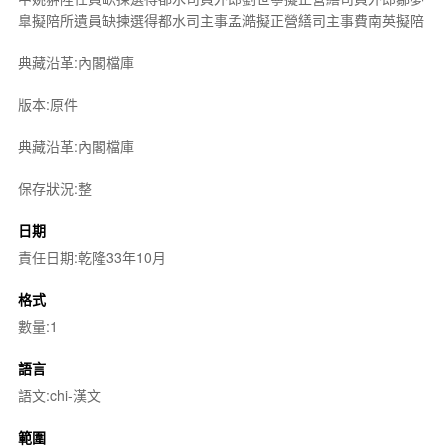
臯擬陪所遺員缺揀選得都水司主事孟澔擬正營繕司主事費南英擬陪
典藏沿革:內閣檔庫
版本:原件
典藏沿革:內閣檔庫
保存狀況:整
日期
責任日期:乾隆33年10月
格式
數量:1
語言
語文:chi-漢文
範圍