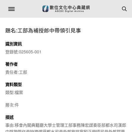
題名:工部為補授郎中帶領引見事
識別資訊
登錄號:025605-001
著作者
責任者:工部
資料類型
類型:檔案
層次:件
描述
事由:移會內閣典籍廳大學士管理工部事務陳宏謀奏臣部都水司漢郎
中姚翀陞任員缺揀選得都水司員外郎劉世寧擬正營繕司員外郎鄒夢