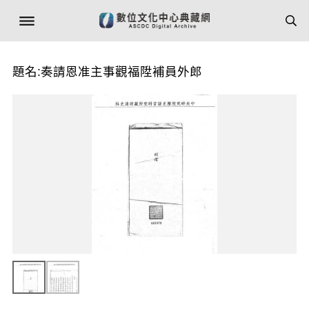
題名:奏請恩准主事觀福陞補員外郎