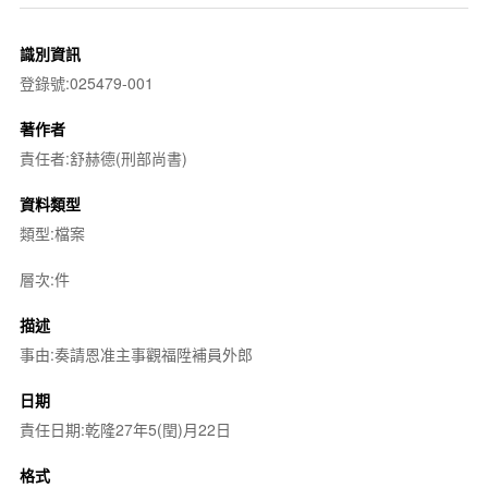
識別資訊
登錄號:025479-001
著作者
責任者:舒赫德(刑部尚書)
資料類型
類型:檔案
層次:件
描述
事由:奏請恩准主事觀福陞補員外郎
日期
責任日期:乾隆27年5(閏)月22日
格式