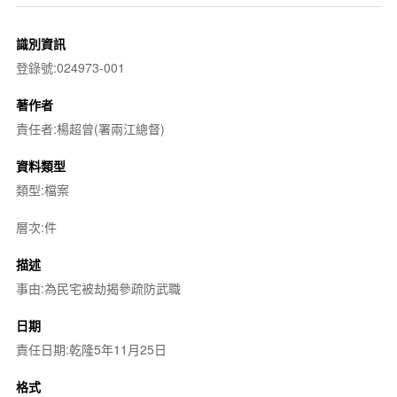
識別資訊
登錄號:024973-001
著作者
責任者:楊超曾(署兩江總督)
資料類型
類型:檔案
層次:件
描述
事由:為民宅被劫揭參疏防武職
日期
責任日期:乾隆5年11月25日
格式