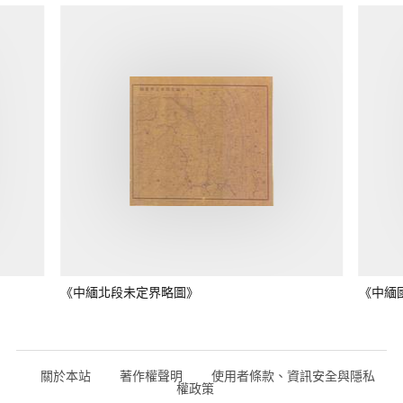
《中緬北段未定界略圖》
《中緬
關於本站
著作權聲明
使用者條款、資訊安全與隱私
權政策