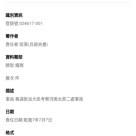
識別資訊
登錄號:024617-001
著作者
責任者:班第(兵部尚書)
資料類型
類型:檔案
層次:件
描述
事由:奏請欽派大臣考察河南太原二處軍政
日期
責任日期:乾隆7年7月?日
格式