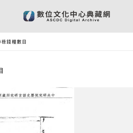
俸祿錢糧數目
目