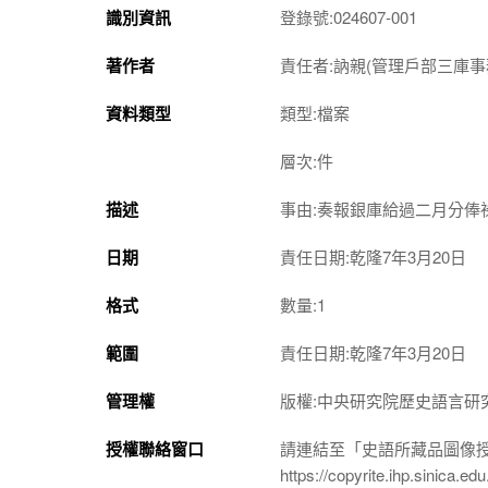
識別資訊
登錄號:024607-001
著作者
責任者:訥親(管理戶部三庫事
資料類型
類型:檔案
層次:件
描述
事由:奏報銀庫給過二月分俸
日期
責任日期:乾隆7年3月20日
格式
數量:1
範圍
責任日期:乾隆7年3月20日
管理權
版權:中央研究院歷史語言研
授權聯絡窗口
請連結至「史語所藏品圖像
https://copyrite.ihp.sinica.