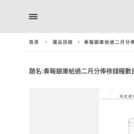
首頁
藏品目錄
奏報銀庫給過二月分
題名:奏報銀庫給過二月分俸祿錢糧數