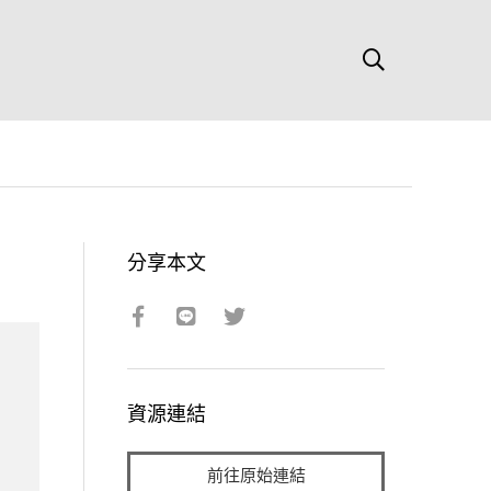
分享本文
資源連結
前往原始連結