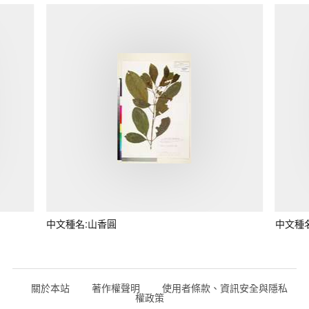
中文種名:山香圓
中文種
關於本站
著作權聲明
使用者條款、資訊安全與隱私
權政策