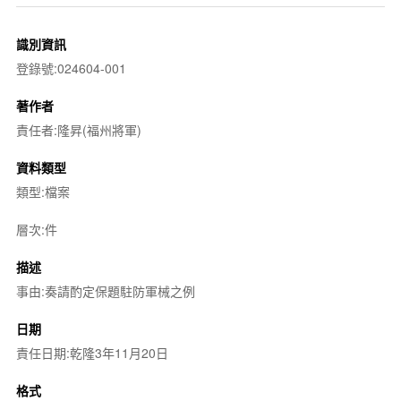
識別資訊
登錄號:024604-001
著作者
責任者:隆昇(福州將軍)
資料類型
類型:檔案
層次:件
描述
事由:奏請酌定保題駐防軍械之例
日期
責任日期:乾隆3年11月20日
格式