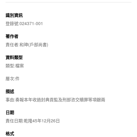
識別資訊
登錄號:024371-001
著作者
責任者:和珅(戶部尚書)
資料類型
類型:檔案
層次:件
描述
事由:奏報本年收過封典貢監及刑部咨交贖罪等項銀兩
日期
責任日期:乾隆45年12月26日
格式