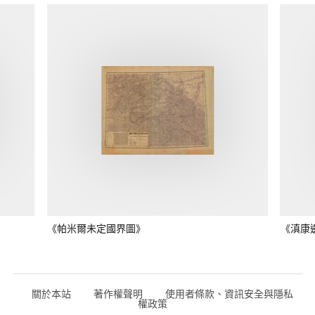
《帕米爾未定國界圖》
《滇康
關於本站
著作權聲明
使用者條款、資訊安全與隱私
權政策