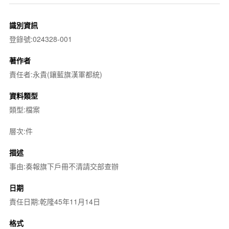
識別資訊
登錄號:024328-001
著作者
責任者:永貴(鑲藍旗漢軍都統)
資料類型
類型:檔案
層次:件
描述
事由:奏報旗下戶冊不清請交部查辦
日期
責任日期:乾隆45年11月14日
格式