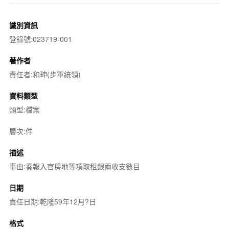
識別資訊
登錄號:023719-001
著作者
責任者:和珅(步軍統領)
資料類型
類型:檔案
層次:件
描述
事由:奏報入官房地等項取租銀兩收支數目
日期
責任日期:乾隆59年12月?日
格式