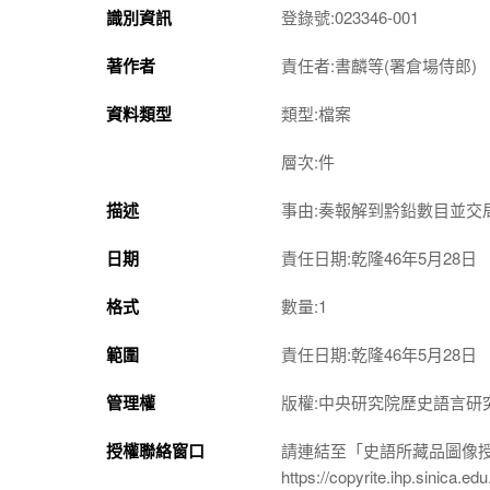
識別資訊
登錄號:023346-001
著作者
責任者:書麟等(署倉場侍郎)
資料類型
類型:檔案
層次:件
描述
事由:奏報解到黔鉛數目並交
日期
責任日期:乾隆46年5月28日
格式
數量:1
範圍
責任日期:乾隆46年5月28日
管理權
版權:中央研究院歷史語言研
授權聯絡窗口
請連結至「史語所藏品圖像
https://copyrite.ihp.sinica.