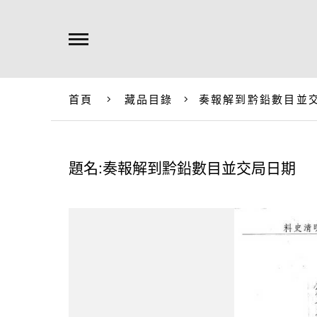
首頁
藏品目錄
奏報解到黔鉛數目並
題名:奏報解到黔鉛數目並交局日期