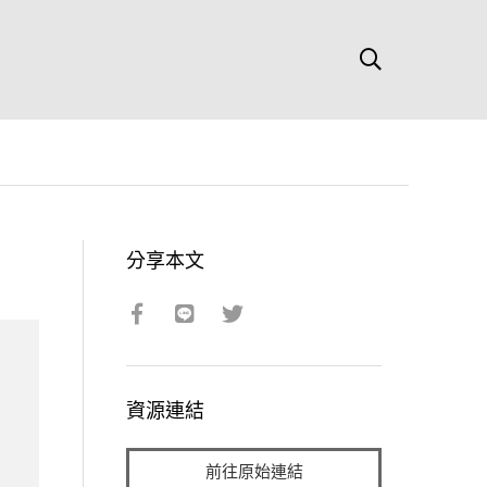
分享本文
資源連結
前往原始連結