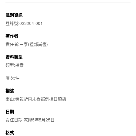
識別資訊
登錄號:023204-001
著作者
責任者:三泰(禮部尚書)
資料類型
類型:檔案
層次:件
描述
事由:奏報祈雨未得照例擇日續禱
日期
責任日期:乾隆5年5月25日
格式