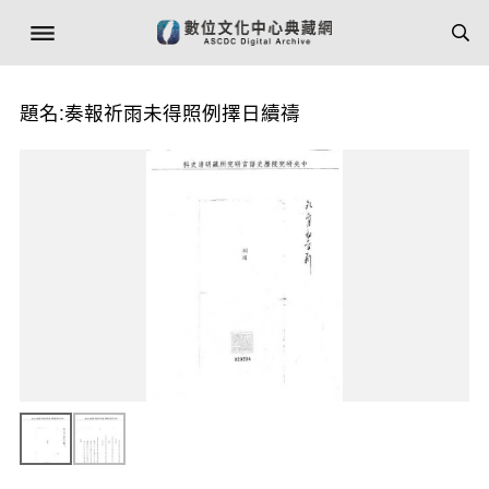
題名:奏報祈雨未得照例擇日續禱