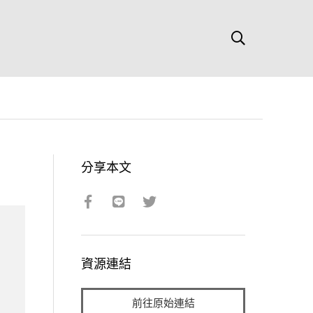
分享本文
資源連結
前往原始連結