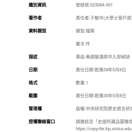
識別資訊
登錄號:023084-001
著作者
責任者:于敏中(大學士管戶部
資料類型
類型:檔案
層次:件
描述
事由:奏請服滿郎中入部候缺
日期
責任日期:乾隆39年5月8日
格式
數量:1
範圍
責任日期:乾隆39年5月8日
管理權
版權:中央研究院歷史語言研
授權聯絡窗口
請連結至「史語所藏品圖像
https://copyrite.ihp.sinica.