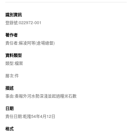
識別資訊
登錄號:022972-001
著作者
責任者:蘇凌阿等(倉場總督)
資料類型
類型:檔案
層次:件
描述
事由:奏報外河水勢深淺並起過糧米石數
日期
責任日期:乾隆54年4月12日
格式