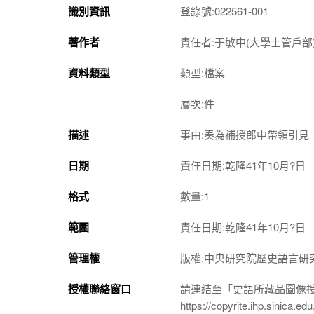
識別資訊
登錄號:022561-001
著作者
責任者:于敏中(大學士管戶部
資料類型
類型:檔案
層次:件
描述
事由:奏為補授郎中帶領引見
日期
責任日期:乾隆41年10月?日
格式
數量:1
範圍
責任日期:乾隆41年10月?日
管理權
版權:中央研究院歷史語言研
授權聯絡窗口
請連結至「史語所藏品圖像
https://copyrite.ihp.sinica.