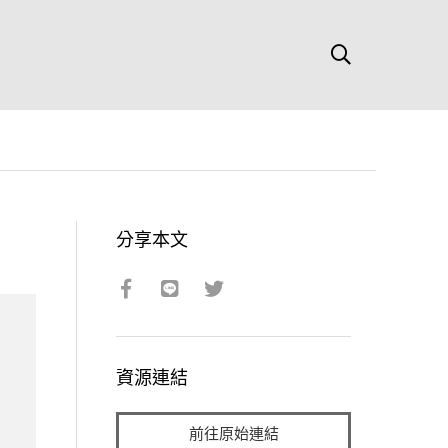
分享本文
資源連結
前往原始連結