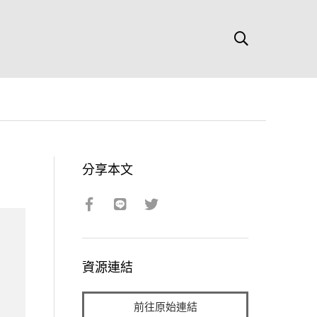
分享本文
資源連結
前往原始連結