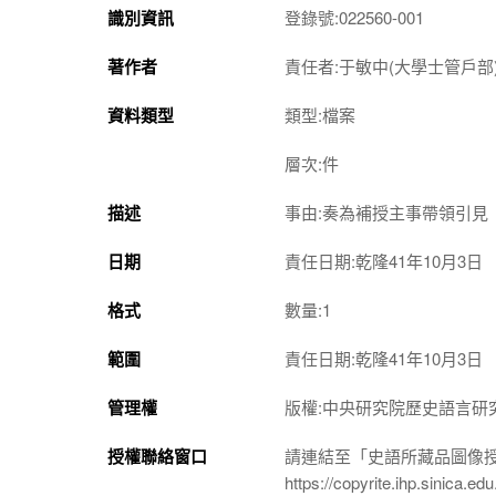
識別資訊
登錄號:022560-001
著作者
責任者:于敏中(大學士管戶部
資料類型
類型:檔案
層次:件
描述
事由:奏為補授主事帶領引見
日期
責任日期:乾隆41年10月3日
格式
數量:1
範圍
責任日期:乾隆41年10月3日
管理權
版權:中央研究院歷史語言研
授權聯絡窗口
請連結至「史語所藏品圖像
https://copyrite.ihp.sinica.