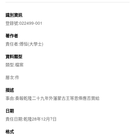
識別資訊
登錄號:022499-001
著作者
責任者:傅恒(大學士)
資料類型
類型:檔案
層次:件
描述
事由:奏報乾隆二十九年外藩蒙古王等恩俸應否賞給
日期
責任日期:乾隆28年12月?日
格式