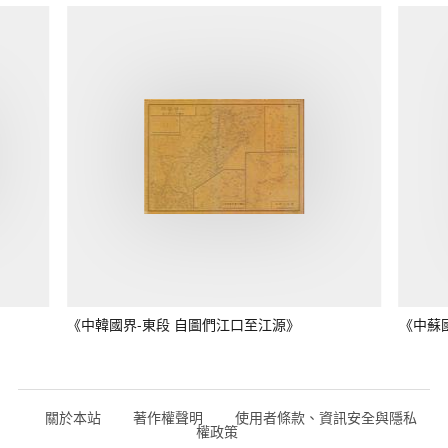
《中韓國界-東段 自圖們江口至江源》
《中蘇
關於本站
著作權聲明
使用者條款、資訊安全與隱私
權政策