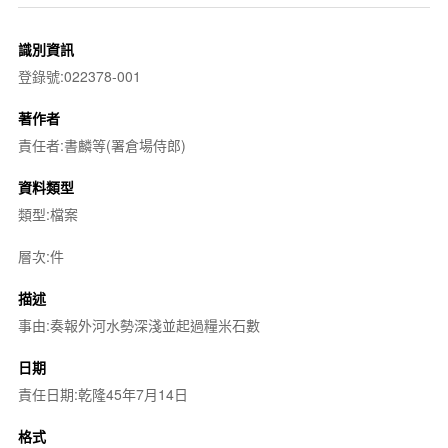
識別資訊
登錄號:022378-001
著作者
責任者:書麟等(署倉場侍郎)
資料類型
類型:檔案
層次:件
描述
事由:奏報外河水勢深淺並起過糧米石數
日期
責任日期:乾隆45年7月14日
格式