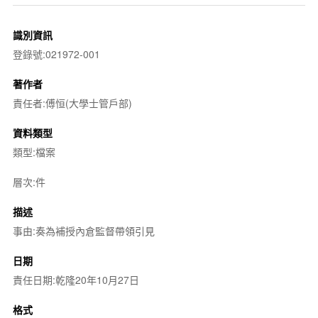
識別資訊
登錄號:021972-001
著作者
責任者:傅恒(大學士管戶部)
資料類型
類型:檔案
層次:件
描述
事由:奏為補授內倉監督帶領引見
日期
責任日期:乾隆20年10月27日
格式