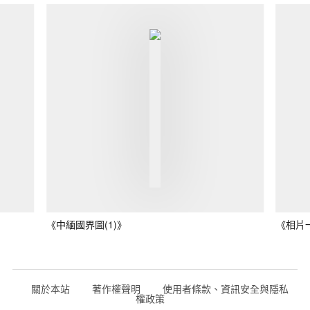
《中緬國界圖(1)》
《相片
關於本站
著作權聲明
使用者條款、資訊安全與隱私
權政策