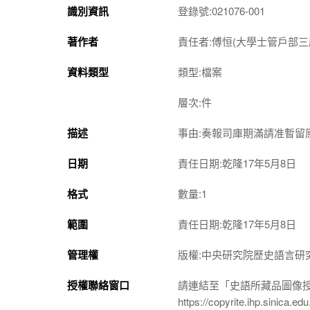
識別資訊
登錄號:021076-001
著作者
責任者:傅恒(大學士管戶部三
資料類型
類型:檔案
層次:件
描述
事由:奏報司庫期滿請准暫留
日期
責任日期:乾隆17年5月8日
格式
數量:1
範圍
責任日期:乾隆17年5月8日
管理權
版權:中央研究院歷史語言研
授權聯絡窗口
請連結至「史語所藏品圖像
https://copyrite.ihp.sinica.