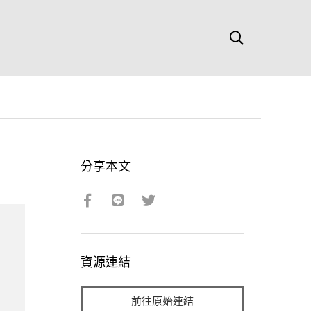
分享本文
資源連結
前往原始連結