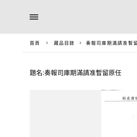
首頁
藏品目錄
奏報司庫期滿請准暫
題名:奏報司庫期滿請准暫留原任