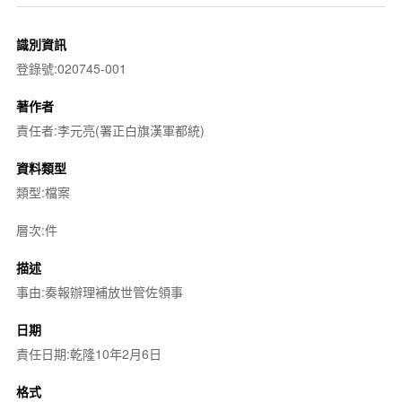
識別資訊
登錄號:020745-001
著作者
責任者:李元亮(署正白旗漢軍都統)
資料類型
類型:檔案
層次:件
描述
事由:奏報辦理補放世管佐領事
日期
責任日期:乾隆10年2月6日
格式