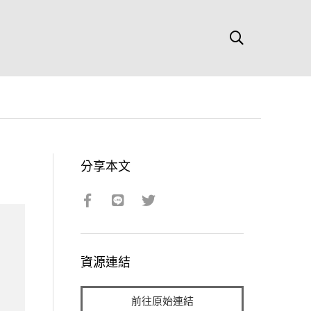
分享本文
資源連結
前往原始連結