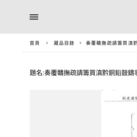
首頁
藏品目錄
奏覆贛撫疏請籌買滇
題名:奏覆贛撫疏請籌買滇黔銅鉛鼓鑄