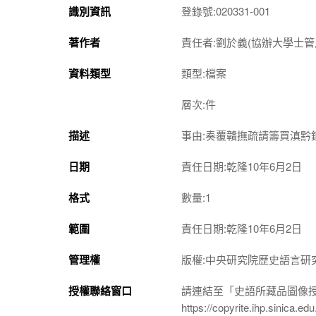
識別資訊
登錄號:020331-001
著作者
責任者:劉於義(協辦大學士管
資料類型
類型:檔案
層次:件
描述
事由:奏覆贛撫疏請籌買滇黔
日期
責任日期:乾隆10年6月2日
格式
數量:1
範圍
責任日期:乾隆10年6月2日
管理權
版權:中央研究院歷史語言研
授權聯絡窗口
請連結至「史語所藏品圖像
https://copyrite.ihp.sinica.