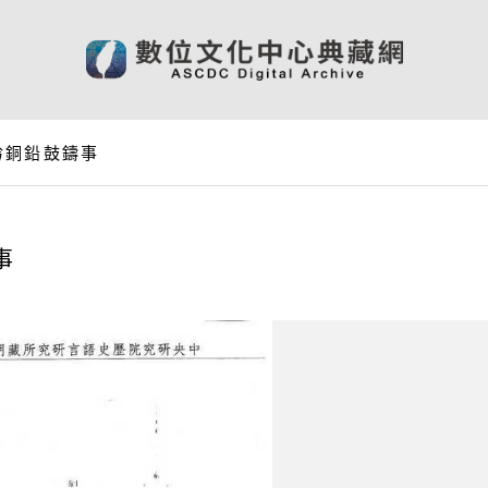
黔銅鉛鼓鑄事
事