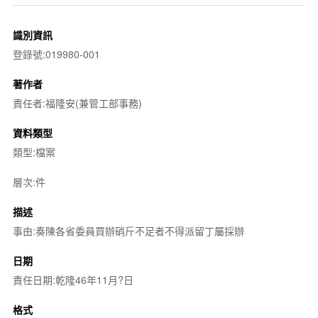
識別資訊
登錄號:019980-001
著作者
責任者:福隆安(兼管工部事務)
資料類型
類型:檔案
層次:件
描述
事由:奏陳各省委員買辦硝斤不足者不得派留丁屬採辦
日期
責任日期:乾隆46年11月?日
格式