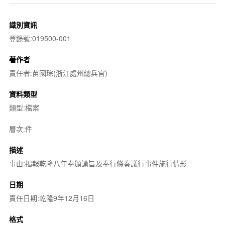
識別資訊
登錄號:019500-001
著作者
責任者:苗國琮(浙江處州總兵官)
資料類型
類型:檔案
層次:件
描述
事由:揭報乾隆八年奉頒諭旨及奉行條奏議行事件施行情形
日期
責任日期:乾隆9年12月16日
格式