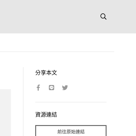
分享本文
資源連結
前往原始連結