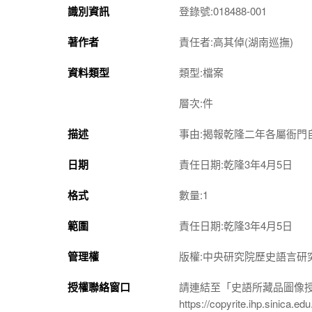
識別資訊
登錄號:018488-001
著作者
責任者:高其倬(湖南巡撫)
資料類型
類型:檔案
層次:件
描述
事由:揭報乾隆二年各屬衙門
日期
責任日期:乾隆3年4月5日
格式
數量:1
範圍
責任日期:乾隆3年4月5日
管理權
版權:中央研究院歷史語言研
授權聯絡窗口
請連結至「史語所藏品圖像
https://copyrite.ihp.sinica.