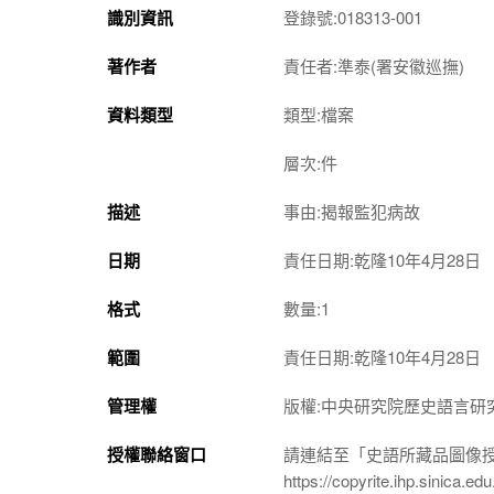
識別資訊
登錄號:018313-001
著作者
責任者:準泰(署安徽巡撫)
資料類型
類型:檔案
層次:件
描述
事由:揭報監犯病故
日期
責任日期:乾隆10年4月28日
格式
數量:1
範圍
責任日期:乾隆10年4月28日
管理權
版權:中央研究院歷史語言研
授權聯絡窗口
請連結至「史語所藏品圖像
https://copyrite.ihp.sinica.