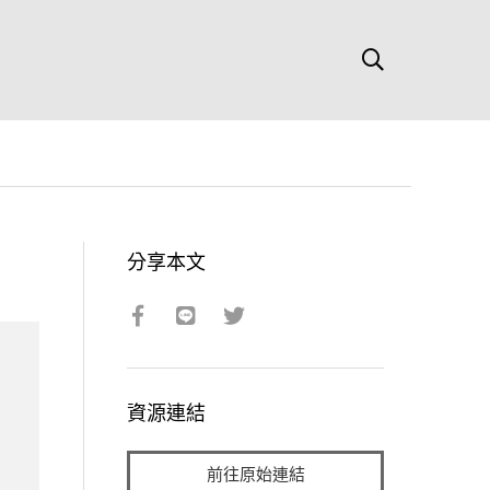
分享本文
資源連結
前往原始連結