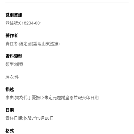
識別資訊
登錄號:018234-001
著作者
責任者:魏定國(護理山東巡撫)
資料類型
類型:檔案
層次:件
描述
事由:揭為代丁憂撫臣朱定元題謝皇恩並報交印日期
日期
責任日期:乾隆7年3月28日
格式