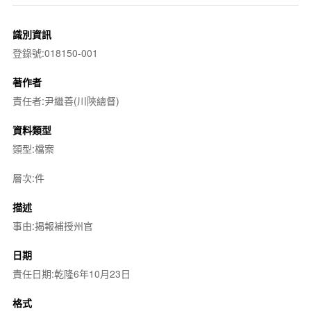
識別資訊
登錄號:018150-001
著作者
責任者:尹繼善(川陝總督)
資料類型
類型:檔案
層次:件
描述
事由:揭報補授州官
日期
責任日期:乾隆6年10月23日
格式