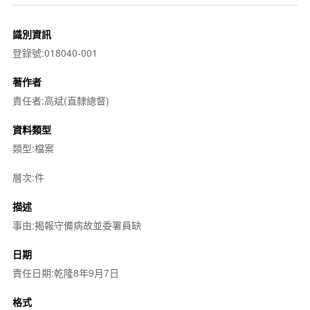
識別資訊
登錄號:018040-001
著作者
責任者:高斌(直隸總督)
資料類型
類型:檔案
層次:件
描述
事由:揭報守備病故並委署員缺
日期
責任日期:乾隆8年9月7日
格式