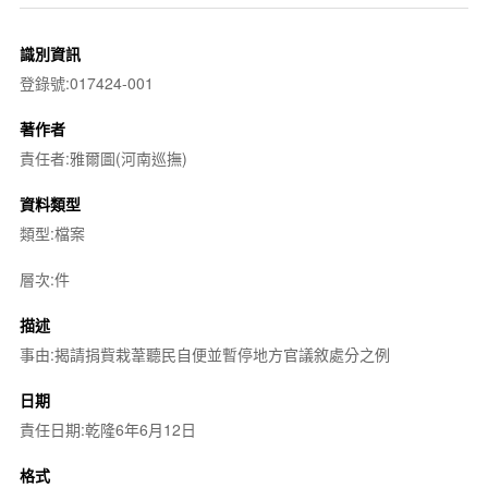
識別資訊
登錄號:017424-001
著作者
責任者:雅爾圖(河南巡撫)
資料類型
類型:檔案
層次:件
描述
事由:揭請捐貲栽葦聽民自便並暫停地方官議敘處分之例
日期
責任日期:乾隆6年6月12日
格式