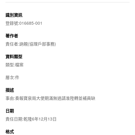
識別資訊
登錄號:016685-001
著作者
責任者:訥親(協理戶部事務)
資料類型
類型:檔案
層次:件
描述
事由:奏報寶泉局大使期滿無過請准陞轉並補員缺
日期
責任日期:乾隆6年12月13日
格式