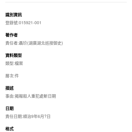
識別資訊
登錄號:015921-001
著作者
責任者:聶玠(湖廣湖北巡按御史)
資料類型
類型:檔案
層次:件
描述
事由:揭報殺人重犯處斬日期
日期
責任日期:順治9年6月?日
格式