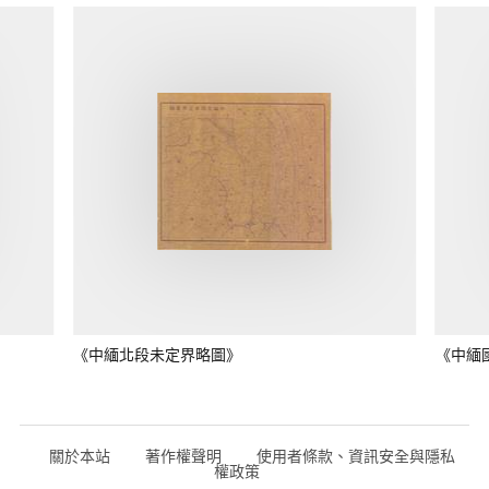
《中緬北段未定界略圖》
《中緬
關於本站
著作權聲明
使用者條款、資訊安全與隱私
權政策