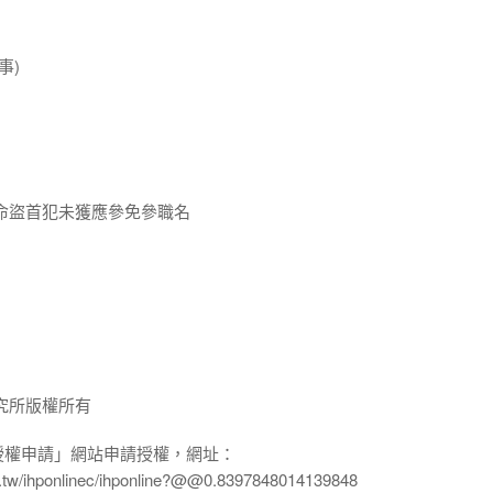
事)
命盜首犯未獲應參免參職名
究所版權所有
授權申請」網站申請授權，網址：
edu.tw/ihponlinec/ihponline?@@0.8397848014139848