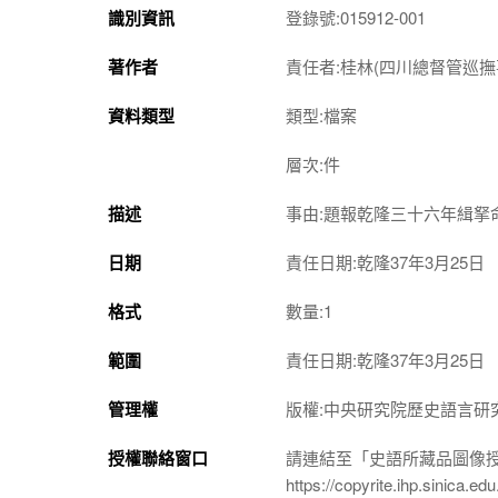
識別資訊
登錄號:015912-001
著作者
責任者:桂林(四川總督管巡撫
資料類型
類型:檔案
層次:件
描述
事由:題報乾隆三十六年緝拏
日期
責任日期:乾隆37年3月25日
格式
數量:1
範圍
責任日期:乾隆37年3月25日
管理權
版權:中央研究院歷史語言研
授權聯絡窗口
請連結至「史語所藏品圖像
https://copyrite.ihp.sinica.