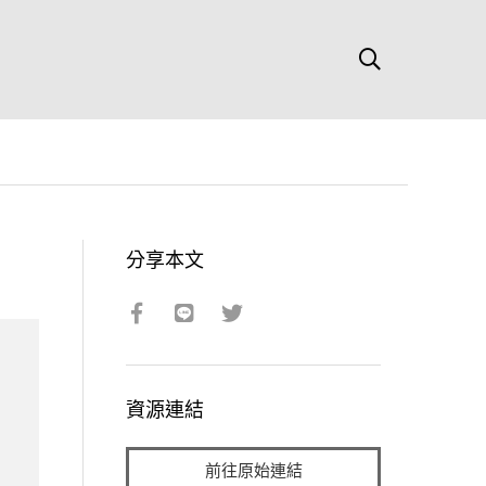
分享本文
資源連結
前往原始連結